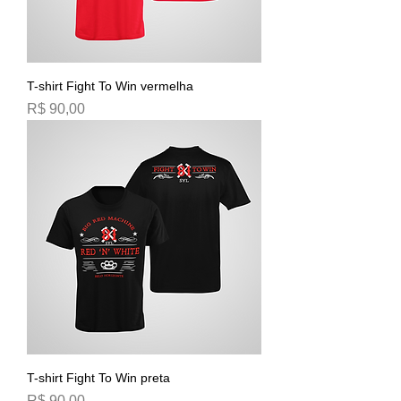
T-shirt Fight To Win vermelha
Preço
R$ 90,00
T-shirt Fight To Win preta
Preço
R$ 90,00