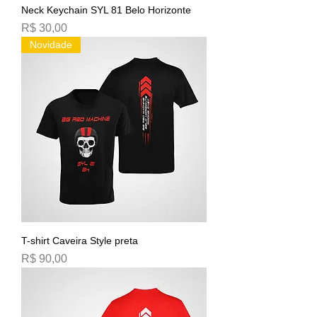
Neck Keychain SYL 81 Belo Horizonte
Preço
R$ 30,00
Novidade
T-shirt Caveira Style preta
Preço
R$ 90,00